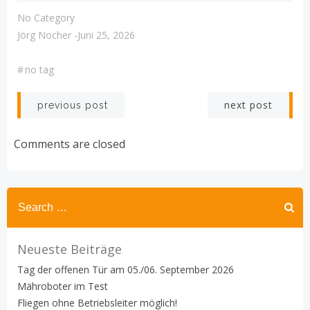
No Category
Jörg Nocher
-
Juni 25, 2026
#
no tag
Post
Post
next post
previous post
navigation
navigation
Comments are closed
Search
for:
Neueste Beiträge
Tag der offenen Tür am 05./06. September 2026
Mähroboter im Test
Fliegen ohne Betriebsleiter möglich!