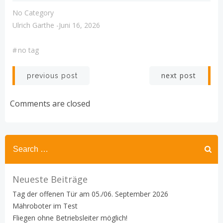
No Category
Ulrich Garthe
-
Juni 16, 2026
#
no tag
Post
Post
next post
previous post
navigation
navigation
Comments are closed
Search
for:
Neueste Beiträge
Tag der offenen Tür am 05./06. September 2026
Mähroboter im Test
Fliegen ohne Betriebsleiter möglich!