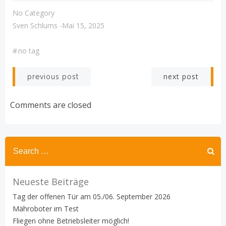
No Category
Sven Schlums
-
Mai 15, 2025
#
no tag
Post
Post
next post
previous post
navigation
navigation
Comments are closed
Search
for:
Neueste Beiträge
Tag der offenen Tür am 05./06. September 2026
Mähroboter im Test
Fliegen ohne Betriebsleiter möglich!