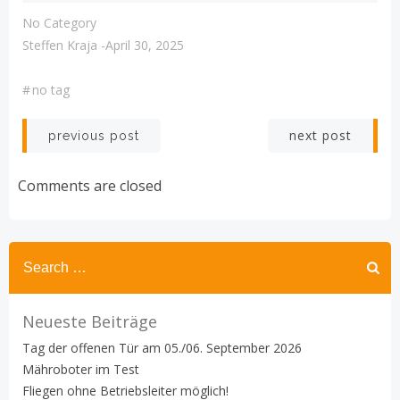
No Category
Steffen Kraja
-
April 30, 2025
#
no tag
Post
Post
next post
previous post
navigation
navigation
Comments are closed
Search
for:
Neueste Beiträge
Tag der offenen Tür am 05./06. September 2026
Mähroboter im Test
Fliegen ohne Betriebsleiter möglich!