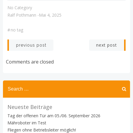
No Category
Ralf Pothmann
-
Mai 4, 2025
#
no tag
Post
Post
next post
previous post
navigation
navigation
Comments are closed
Search
for:
Neueste Beiträge
Tag der offenen Tür am 05./06. September 2026
Mähroboter im Test
Fliegen ohne Betriebsleiter möglich!