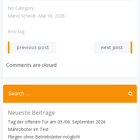
No Category
Mario Scheidt
-
Mai 16, 2026
#
no tag
Post
Post
next post
previous post
navigation
navigation
Comments are closed
Search
for:
Neueste Beiträge
Tag der offenen Tür am 05./06. September 2026
Mähroboter im Test
Fliegen ohne Betriebsleiter möglich!