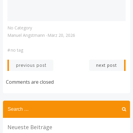
No Category
Manuel Angstmann
-
März 20, 2026
#
no tag
Post
Post
next post
previous post
navigation
navigation
Comments are closed
Search
for:
Neueste Beiträge