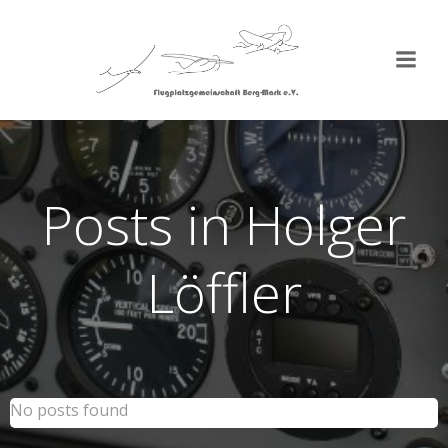
Zum
Inhalt
springen
Posts in
Holger
Löffler
No posts found