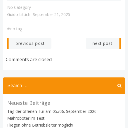
No Category
Guido Littich
-
September 21, 2025
#
no tag
Post
Post
next post
previous post
navigation
navigation
Comments are closed
Search
for:
Neueste Beiträge
Tag der offenen Tür am 05./06. September 2026
Mähroboter im Test
Fliegen ohne Betriebsleiter möglich!